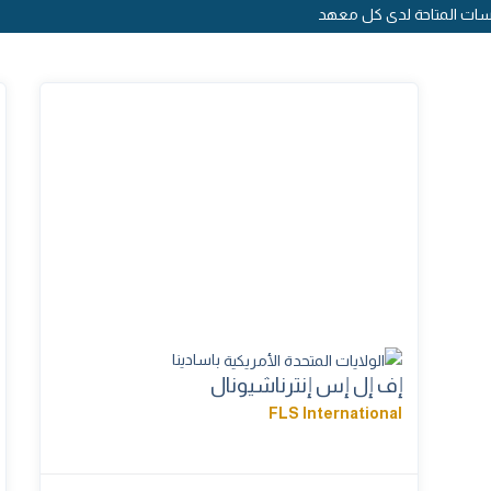
سات المتاحة لدى كل معهد
باسادينا
إف إل إس إنترناشيونال
FLS International