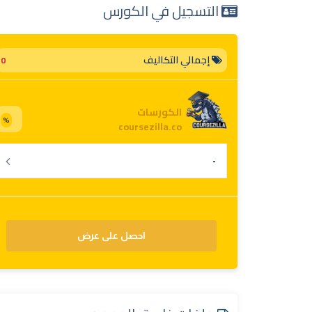
التسجيل في الكورس
إجمالي التكاليف
0
الكورسات
%
coursezilla.co
احصل على عرض