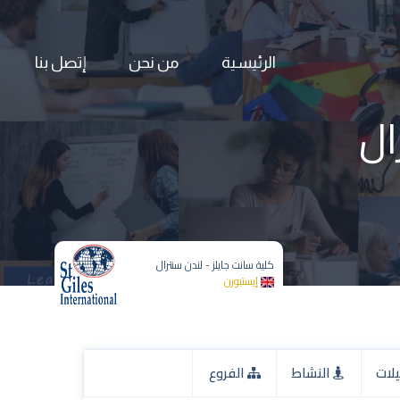
الرئيسية
من نحن
إتصل بنا
ال
كلية سانت جايلز - لندن سنترال
إيستبورن
لات
النشاط
الفروع