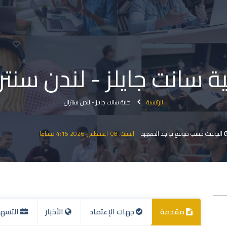
ة سانت جايلز - لندن سنتر
الرئيسية
كلية سانت جايلز - لندن سنترال
التوقيت حسب موقع تواجد المعهد
السبت, 08-اغسطس-2026 4:15 مساءا
مقدمة
جهات الإعتماد
الأخبار
التسهي