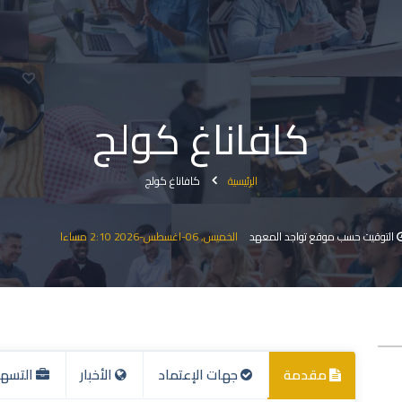
كافاناغ كولج
الرئيسية
كافاناغ كولج
التوقيت حسب موقع تواجد المعهد
الخميس, 06-اغسطس-2026 2:10 مساءا
مقدمة
جهات الإعتماد
الأخبار
التسهي