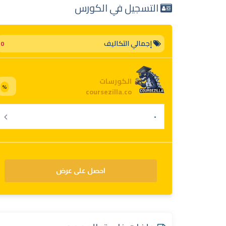
التسجيل في الكورس
إجمالي التكاليف
0
الكورسات
%
coursezilla.co
احصل على عرض