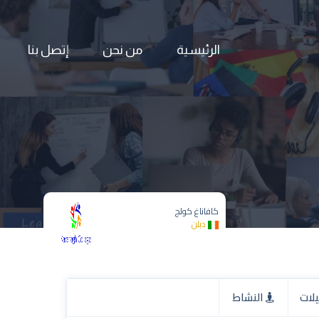
الرئيسية
من نحن
إتصل بنا
كافاناغ كولج
دبلن
لات
النشاط